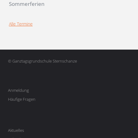
Sommerferien
Alle Termine
© Ganztagsgrundschule Sternschanze
Anmeldung
Häufige Fragen
Aktuelles