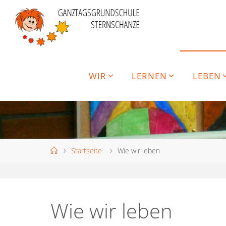
Skip
to
content
WIR
LERNEN
LEBEN
Home
Startseite
Wie wir leben
Wie wir leben