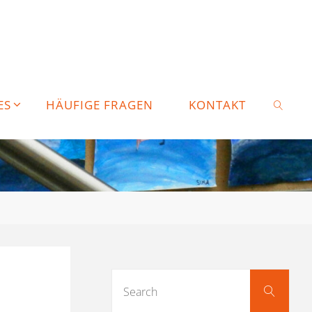
ES
HÄUFIGE FRAGEN
KONTAKT
SEARC
Sear
Search
for: