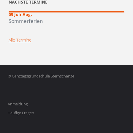
NÄCHSTE TERMINE
–
19
09
Juli
Aug.
Sommerferien
Alle Termine
© Ganztagsgrundschule Sternschanze
Anmeldung
Häufige Fragen