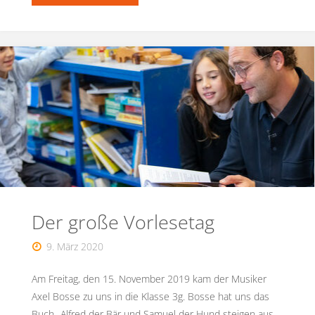
Ferienbetreuung"
Der große Vorlesetag
9. März 2020
Am Freitag, den 15. November 2019 kam der Musiker
Axel Bosse zu uns in die Klasse 3g. Bosse hat uns das
Buch „Alfred der Bär und Samuel der Hund steigen aus