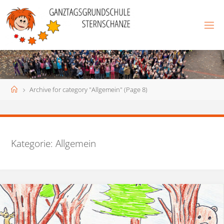
Skip
to
content
Home
Archive for category "Allgemein"
(Page 8)
Kategorie:
Allgemein