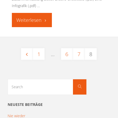
Infografik (.pdf) …
"Das
Corona-
Archiv"
1
…
6
7
8
Seitennummerierun
der
Search
Search
for:
Beiträge
NEUESTE BEITRÄGE
Nie wieder