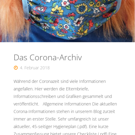
vom
Nähkurs"
Das Corona-Archiv
4. Februar 2018
Während der Coronazeit sind viele Informationen
angefallen. Hier werden die Elternbriefe,
Informationsschreiben und Grafiken gesammelt und
veröffentlicht. Allgemeine Informationen Die aktuellen
Corona-Informationen stehen in unserem Blog zurzeit
immer an erster Stelle. Sehr umfangreich ist unser
aktueller, 45-seitiger Hygieneplan (.pdf). Eine kurze
Zusammenfassung bietet unsere Checkliste (.pdf) Eine