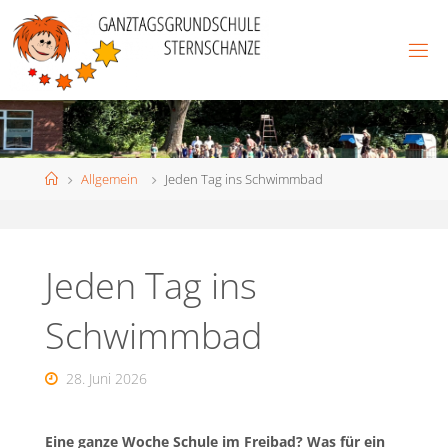
Skip
to
content
Home
Allgemein
Jeden Tag ins Schwimmbad
Jeden Tag ins
Schwimmbad
28. Juni 2026
Eine ganze Woche Schule im Freibad? Was für ein