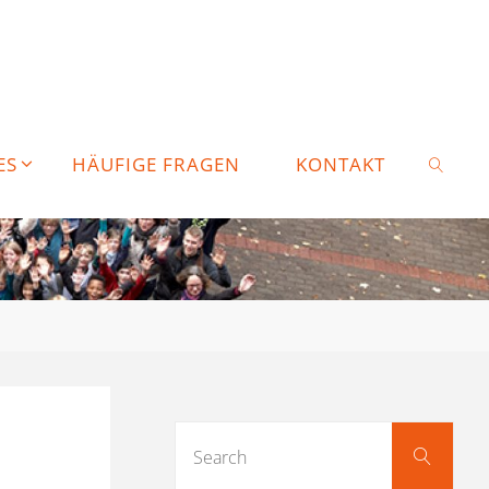
ES
HÄUFIGE FRAGEN
KONTAKT
SEARC
Sear
Search
for: