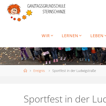
Skip
to
content
WIR
LERNEN
LEBEN
Home
Ereignis
Sportfest in der Ludwigstraße
Sportfest in der Lu